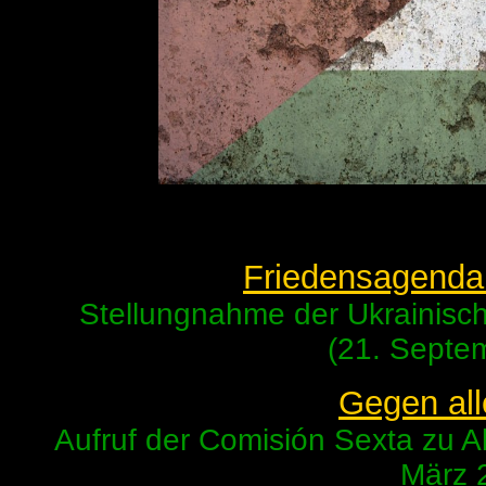
Friedensagenda 
Stellungnahme der Ukrainisc
(21. Septe
Gegen all
Aufruf der Comisión Sexta zu A
März 